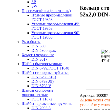
SB
SW
Кольцо ст
Пресс-маслёнки (тавотницы)
52х2,0 DIN
Прямые пресс-масленки
ГОСТ 19853
Угловые пресс-масленки 45°
ГОСТ 19853
Угловые пресс-масленки 90°
ГОСТ 19853
Рым-болты
DIN 580
DIN 580 нерж.
Хомуты червячные
DIN 3017
Шайбы быстросъемные
DIN 6799/ГОСТ 11648
Шайбы стопорные зубчатые
DIN 6798 A(E)
DIN 6798 J(I)
DIN 6798 V
Шайбы стопорные
многолапчатые
Артикул:
100097
ГОСТ 11872
⚠
Цена может отл
Шайбы тарельчатые пружины
уточняйте у мене
DIN 2093 A