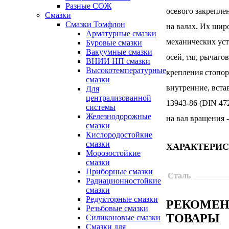
Разные СОЖ
осевого закрепле
Смазки
Смазки Томфлон
на валах. Их шир
Арматурные смазки
механических уст
Буровые смазки
Вакуумные смазки
осей, тяг, рычаг
ВНИИ НП смазки
Высокотемпературные
крепления стопор
смазки
внутренние, вста
Для
централизованной
13943-86 (DIN 47
системы
Железнодорожные
на вал вращения 
смазки
Кислородостойкие
смазки
ХАРАКТЕРИ
Морозостойкие
смазки
Приборные смазки
Сталь
Радиационностойкие
смазки
Редукторные смазки
РЕКОМЕ
Резьбовые смазки
ТОВАРЫ
Силиконовые смазки
Смазки для