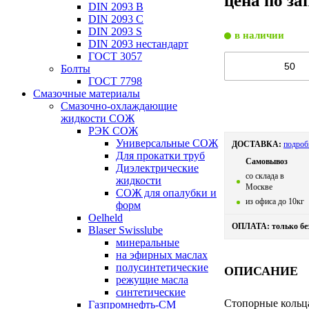
цена по за
DIN 2093 B
DIN 2093 C
DIN 2093 S
в наличии
DIN 2093 нестандарт
ГОСТ 3057
Болты
ГОСТ 7798
Смазочные материалы
Смазочно-охлаждающие
жидкости СОЖ
РЭК СОЖ
Универсальные СОЖ
ДОСТАВКА:
подроб
Для прокатки труб
Самовывоз
Диэлектрические
со склада в
жидкости
Москве
СОЖ для опалубки и
из офиса до 10кг
форм
Oelheld
ОПЛАТА: только бе
Blaser Swisslube
минеральные
на эфирных маслах
полусинтетические
ОПИСАНИЕ
режущие масла
синтетические
Стопорные кольц
Газпромнефть-СМ