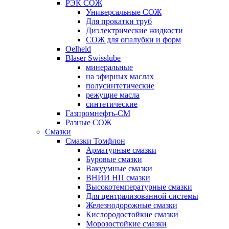
РЭК СОЖ
Универсальные СОЖ
Для прокатки труб
Диэлектрические жидкости
СОЖ для опалубки и форм
Oelheld
Blaser Swisslube
минеральные
на эфирных маслах
полусинтетические
режущие масла
синтетические
Газпромнефть-СМ
Разные СОЖ
Смазки
Смазки Томфлон
Арматурные смазки
Буровые смазки
Вакуумные смазки
ВНИИ НП смазки
Высокотемпературные смазки
Для централизованной системы
Железнодорожные смазки
Кислородостойкие смазки
Морозостойкие смазки