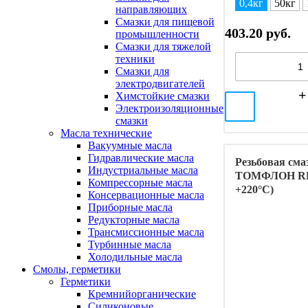
0,4кг
50кг
направляющих
Смазки для пищевой
403.20 руб.
промышленности
Смазки для тяжелой
техники
Смазки для
электродвигателей
Химстойкие смазки
Электроизоляционные
смазки
Масла технические
Вакуумные масла
Гидравлические масла
Резьбовая сма
Индустриальные масла
ТОМФЛОН RF (
Компрессорные масла
+220°C)
Консервационные масла
Приборные масла
Редукторные масла
Трансмиссионные масла
Турбинные масла
Холодильные масла
Смолы, герметики
Герметики
Кремнийорганические
Силиконовые