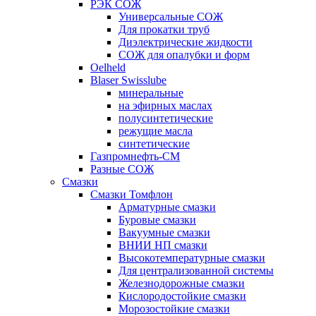
РЭК СОЖ
Универсальные СОЖ
Для прокатки труб
Диэлектрические жидкости
СОЖ для опалубки и форм
Oelheld
Blaser Swisslube
минеральные
на эфирных маслах
полусинтетические
режущие масла
синтетические
Газпромнефть-СМ
Разные СОЖ
Смазки
Смазки Томфлон
Арматурные смазки
Буровые смазки
Вакуумные смазки
ВНИИ НП смазки
Высокотемпературные смазки
Для централизованной системы
Железнодорожные смазки
Кислородостойкие смазки
Морозостойкие смазки