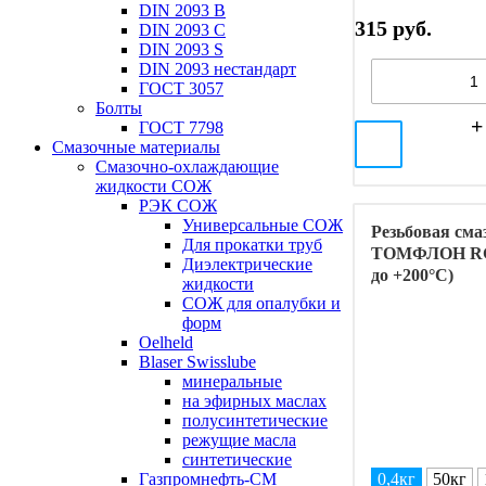
DIN 2093 B
315 руб.
DIN 2093 C
DIN 2093 S
DIN 2093 нестандарт
ГОСТ 3057
Болты
ГОСТ 7798
Смазочные материалы
Смазочно-охлаждающие
жидкости СОЖ
РЭК СОЖ
Универсальные СОЖ
Резьбовая сма
Для прокатки труб
ТОМФЛОН RGF
Диэлектрические
до +200°C)
жидкости
СОЖ для опалубки и
форм
Oelheld
Blaser Swisslube
минеральные
на эфирных маслах
полусинтетические
режущие масла
синтетические
0,4кг
50кг
Газпромнефть-СМ