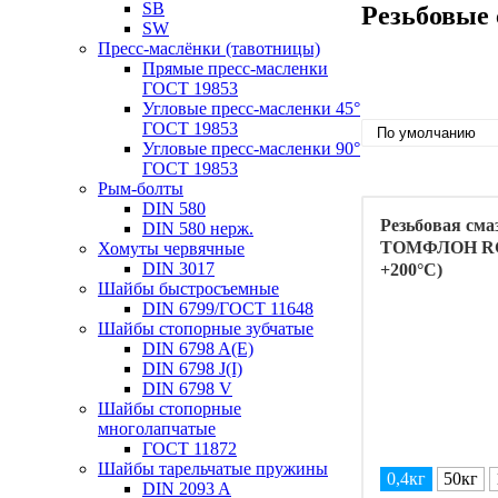
SB
Резьбовые
SW
Пресс-маслёнки (тавотницы)
Прямые пресс-масленки
ГОСТ 19853
Угловые пресс-масленки 45°
ГОСТ 19853
Угловые пресс-масленки 90°
ГОСТ 19853
Рым-болты
DIN 580
Резьбовая сма
DIN 580 нерж.
ТОМФЛОН RGF 
Хомуты червячные
DIN 3017
+200°C)
Шайбы быстросъемные
DIN 6799/ГОСТ 11648
Шайбы стопорные зубчатые
DIN 6798 A(E)
DIN 6798 J(I)
DIN 6798 V
Шайбы стопорные
многолапчатые
ГОСТ 11872
Шайбы тарельчатые пружины
0,4кг
50кг
DIN 2093 A