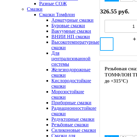
Разные СОЖ
Смазки
326.55 руб.
Смазки Томфлон
Арматурные смазки
Буровые смазки
Вакуумные смазки
ВНИИ НП смазки
Высокотемпературные
смазки
Для
централизованной
системы
Резьбовая сма
Железнодорожные
ТОМФЛОН TF-1
смазки
Кислородостойкие
до +315°C)
смазки
Морозостойкие
смазки
Приборные смазки
Радиационностойкие
смазки
Редукторные смазки
Резьбовые смазки
Силиконовые смазки
Смазки для