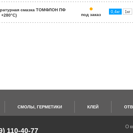
ратурная смазка ТОМФЛОН ПФ
0,4кг
1кг
под заказ
о +280°C)
СМОЛЫ, ГЕРМЕТИКИ
КЛЕЙ
ОТВ
О к
9) 110-40-77