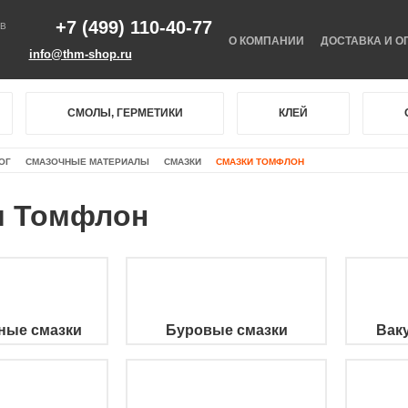
+7 (499) 110-40-77
В
О КОМПАНИИ
ДОСТАВКА И О
info@thm-shop.ru
СМОЛЫ, ГЕРМЕТИКИ
КЛЕЙ
ОГ
СМАЗОЧНЫЕ МАТЕРИАЛЫ
СМАЗКИ
СМАЗКИ ТОМФЛОН
и Томфлон
ные смазки
Буровые смазки
Вак