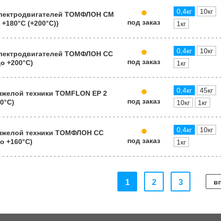
0,4кг
10кг
электродвигателей ТОМФЛОН СМ
под заказ
о +180°C (+200°С))
1кг
0,4кг
10кг
электродвигателей ТОМФЛОН СС
под заказ
до +200°C)
1кг
0,4кг
45кг
яжелой техники TOMFLON EP 2
под заказ
40°C)
10кг
1кг
0,4кг
10кг
тяжелой техники ТОМФЛОН СС
под заказ
до +160°C)
1кг
1
2
3
в