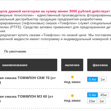
аров данной категории на сумму менее 3000 рублей действует 
ерные технологии» - единственный производитель фторированны
иальный дистрибьютор продукции предприятия-разработчика.
орированных (тефлоновых) смазок «Томфлон» служит специальный 
илен (PTFE). Средство активно применяют для предохранения дет
ния.
едлагает купить смазки «Томфлон» по низкой цене. Мы поставля
азочной жидкости имеет голограмму и индивидуальный номерной з
наименование
наличие
фасовка
ая смазка ТОМФЛОН СКМ 70 (от
0,4кг
1кг
под заказ
)
0,4кг
45кг
ая смазка ТОМФЛОН МЗ 60 (от
под заказ
)
10кг
1кг