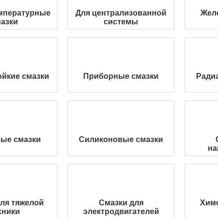
мпературные
Для централизованной
Жел
азки
системы
йкие смазки
Приборные смазки
Ради
ые смазки
Силиконовые смазки
на
ля тяжелой
Смазки для
Химс
хники
электродвигателей