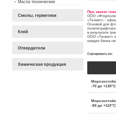
Масла технические
При заказе тов
Смолы, герметики
ООО «Фторполим
«Техмет» - офиц
Основой для фт
политетрафторэт
Клей
в результате тре
ООО «Техмет» пр
каждая банка см
Отвердители
Сортировать по:
Химическая продукция
Морозостойк
-70 до +130°C
Морозостойк
-60 до +110°C