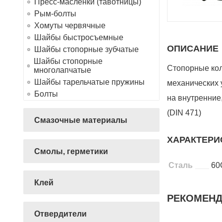
Пресс-маслёнки (тавотницы)
Рым-болты
Хомуты червячные
Шайбы быстросъемные
ОПИСАНИЕ
Шайбы стопорные зубчатые
Шайбы стопорные
Стопорные кол
многолапчатые
Шайбы тарельчатые пружины
механических 
Болты
на внутренние
(DIN 471)
Смазочные материалы
ХАРАКТЕРИ
Смолы, герметики
Сталь
60
Клей
РЕКОМЕН
Отвердители