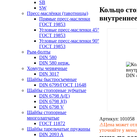
SB
SW
Кольцо ст
Пресс-маслёнки (тавотницы)
внутреннее
Прямые пресс-масленки
ГОСТ 19853
Угловые пресс-масленки 45°
ГОСТ 19853
Угловые пресс-масленки 90°
ГОСТ 19853
Рым-болты
DIN 580
DIN 580 нерж.
Хомуты червячные
DIN 3017
Шайбы быстросъемные
DIN 6799/ГОСТ 11648
Шайбы стопорные зубчатые
DIN 6798 A(E)
DIN 6798 J(I)
DIN 6798 V
Шайбы стопорные
многолапчатые
Артикул:
101058
ГОСТ 11872
⚠
Цена может отл
Шайбы тарельчатые пружины
уточняйте у мене
DIN 2093 A