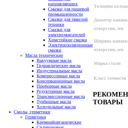
направляющих
Толщина кольца
Смазки для пищевой
промышленности
Смазки для тяжелой
Диаметр канавк
техники
отверстии, мм
Смазки для
электродвигателей
Химстойкие смазки
Ширина канавк
Электроизоляционные
отверстии, мм
смазки
Масла технические
Вакуумные масла
Марка стали
Гидравлические масла
Индустриальные масла
Компрессорные масла
Класс точности
Консервационные масла
Приборные масла
Редукторные масла
РЕКОМЕ
Трансмиссионные масла
ТОВАРЫ
Турбинные масла
Холодильные масла
Смолы, герметики
Герметики
Кремнийорганические
Силиконовые