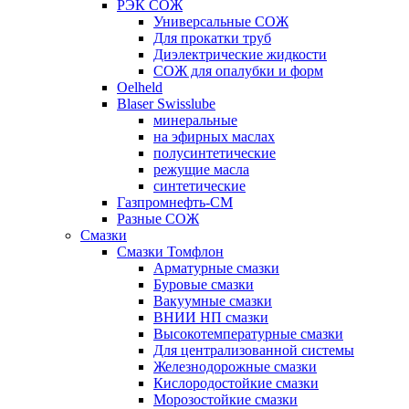
РЭК СОЖ
Универсальные СОЖ
Для прокатки труб
Диэлектрические жидкости
СОЖ для опалубки и форм
Oelheld
Blaser Swisslube
минеральные
на эфирных маслах
полусинтетические
режущие масла
синтетические
Газпромнефть-СМ
Разные СОЖ
Смазки
Смазки Томфлон
Арматурные смазки
Буровые смазки
Вакуумные смазки
ВНИИ НП смазки
Высокотемпературные смазки
Для централизованной системы
Железнодорожные смазки
Кислородостойкие смазки
Морозостойкие смазки