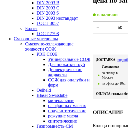
цена по за
DIN 2093 B
DIN 2093 C
DIN 2093 S
в наличии
DIN 2093 нестандарт
ГОСТ 3057
Болты
ГОСТ 7798
Смазочные материалы
Смазочно-охлаждающие
жидкости СОЖ
РЭК СОЖ
Универсальные СОЖ
ДОСТАВКА:
подроб
Для прокатки труб
Самовывоз
Диэлектрические
со склада в
жидкости
Москве
СОЖ для опалубки и
из офиса до 10кг
форм
Oelheld
ОПЛАТА: только бе
Blaser Swisslube
минеральные
на эфирных маслах
полусинтетические
ОПИСАНИЕ
режущие масла
синтетические
Кольца стопорны
Газпромнефть-СМ