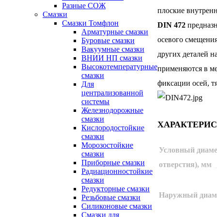
Разные СОЖ
плоские внутрен
Смазки
Смазки Томфлон
DIN 472
предназн
Арматурные смазки
осевого смещени
Буровые смазки
Вакуумные смазки
других деталей н
ВНИИ НП смазки
Высокотемпературные
применяются в ме
смазки
фиксации осей, т
Для
централизованной
системы
Железнодорожные
смазки
ХАРАКТЕРИ
Кислородостойкие
смазки
Морозостойкие
Условный диаме
смазки
Приборные смазки
отверстия), мм
Радиационностойкие
смазки
Редукторные смазки
Наружный диам
Резьбовые смазки
Силиконовые смазки
Смазки для