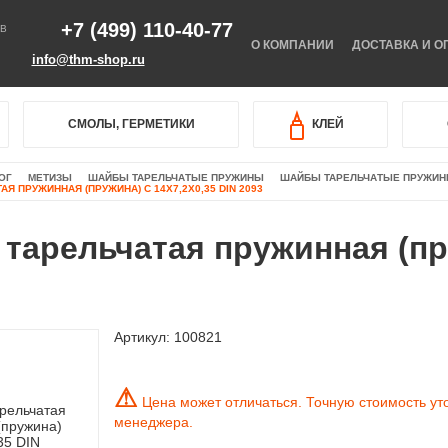
+7 (499) 110-40-77
В
О КОМПАНИИ
ДОСТАВКА И О
info@thm-shop.ru
СМОЛЫ, ГЕРМЕТИКИ
КЛЕЙ
ОГ
МЕТИЗЫ
ШАЙБЫ ТАРЕЛЬЧАТЫЕ ПРУЖИНЫ
ШАЙБЫ ТАРЕЛЬЧАТЫЕ ПРУЖИНЫ 
Я ПРУЖИННАЯ (ПРУЖИНА) C 14Х7,2Х0,35 DIN 2093
тарельчатая пружинная (пру
Артикул:
100821
⚠
Цена может отличаться. Точную стоимость ут
менеджера.