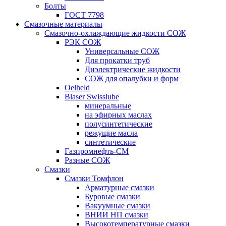
Болты
ГОСТ 7798
Смазочные материалы
Смазочно-охлаждающие жидкости СОЖ
РЭК СОЖ
Универсальные СОЖ
Для прокатки труб
Диэлектрические жидкости
СОЖ для опалубки и форм
Oelheld
Blaser Swisslube
минеральные
на эфирных маслах
полусинтетические
режущие масла
синтетические
Газпромнефть-СМ
Разные СОЖ
Смазки
Смазки Томфлон
Арматурные смазки
Буровые смазки
Вакуумные смазки
ВНИИ НП смазки
Высокотемпературные смазки