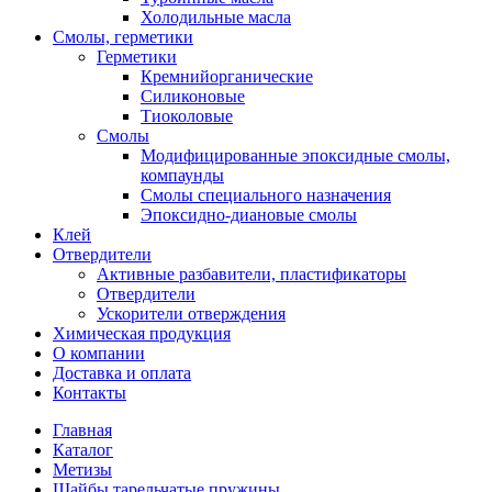
Холодильные масла
Смолы, герметики
Герметики
Кремнийорганические
Силиконовые
Тиоколовые
Смолы
Модифицированные эпоксидные смолы,
компаунды
Смолы специального назначения
Эпоксидно-диановые смолы
Клей
Отвердители
Активные разбавители, пластификаторы
Отвердители
Ускорители отверждения
Химическая продукция
О компании
Доставка и оплата
Контакты
Главная
Каталог
Метизы
Шайбы тарельчатые пружины