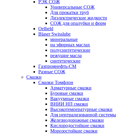
РЭК СОЖ
Универсальные СОЖ
Для прокатки труб
Диэлектрические жидкости
СОЖ для опалубки и форм
Oelheld
Blaser Swisslube
минеральные
на эфирных маслах
полусинтетические
режущие масла
синтетические
Газпромнефть-СМ
Разные СОЖ
Смазки
Смазки Томфлон
Арматурные смазки
Буровые смазки
Вакуумные смазки
ВНИИ НП смазки
Высокотемпературные смазки
Для централизованной системы
Железнодорожные смазки
Кислородостойкие смазки
Морозостойкие смазки